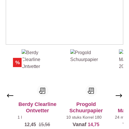
Productgalerij overslaan
%
Berdy Clearline
Progold
3M
Ontvetter
Schuurpapier
Mask
1 l
10 stuks
Korrel 180
24 mm
Vanaf
Va
12,45
15,56
14,75