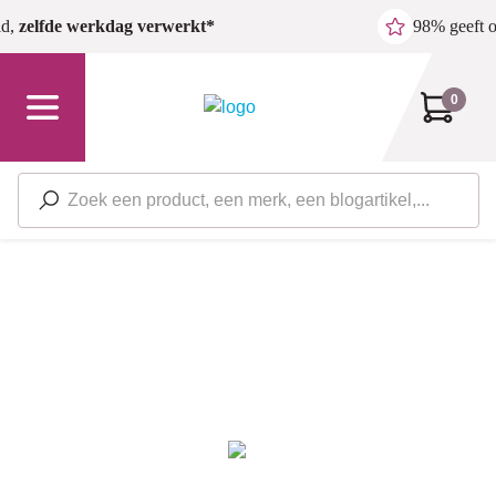
Ga naar de hoofdinhoud
ld,
zelfde werkdag verwerkt*
98% geeft 
0