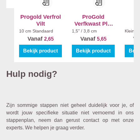
Progold Verfrol
ProGold
P
Vilt
Verfkwast Plat
V
Classic 7530
10 cm
Standaard
1,5" / 3,8 cm
Klein -
Vanaf
Vanaf
Va
2,65
5,65
Bekijk product
Bekijk product
Beki
Hulp nodig?
Zijn sommige stappen niet geheel duidelijk voor je, of
wordt jouw specifieke situatie niet vernoemd in ons
stappenplan, neem dan gerust contact op met onze
experts. We helpen je graag verder.