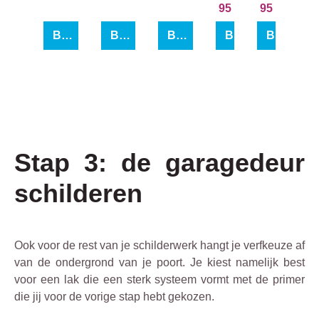
lti
95
95
pri
Bekijk product
Bekijk product
Bekijk product
Bekijk product
Bekijk pr
me
r
Stap 3: de garagedeur
schilderen
Ook voor de rest van je schilderwerk hangt je verfkeuze af
van de ondergrond van je poort. Je kiest namelijk best
voor een lak die een sterk systeem vormt met de primer
die jij voor de vorige stap hebt gekozen.