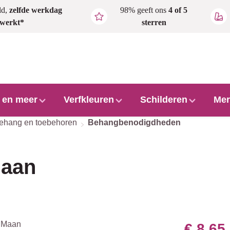
ld,
zelfde werkdag
98% geeft ons
4 of 5
rwerkt*
sterren
l en meer
Verfkleuren
Schilderen
Mer
behang en toebehoren
Behangbenodigdheden
Maan
€ 8,65