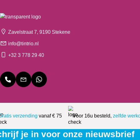
Zavelstraat 7, 9190 Stekene
info@tintrio.nl
+32 3 778 29 40
Gratis verzending
vanaf € 75
Voor 16u besteld,
zelfde werk
hrijf je in voor onze nieuwsbrief