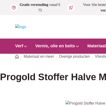
Gratis verzending
vanaf €
Voor 16u beste
Ga naar de hoofdinhoud
75
ve
Verf
Vernis, olie en beits
Materiaa
Home
Materiaal en meer
Overige producten
Vlies
Progold Stoffer Halve 
Afbeeldingengalerij overslaan