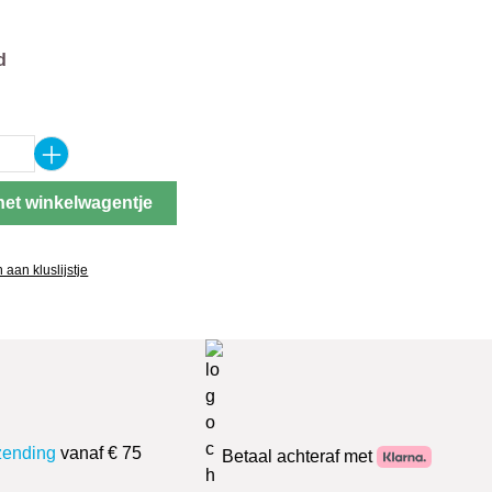
d
oeveelheid: Voer de gewenste hoeveelheid
het winkelwagentje
aan kluslijstje
zending
vanaf € 75
Betaal achteraf met