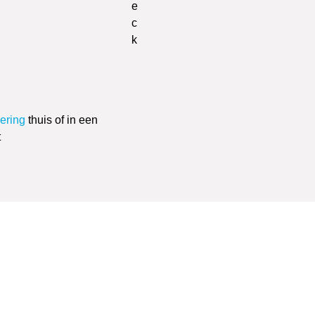
vering
thuis of in een
t