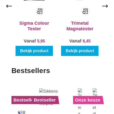
Sigma Colour
Trimetal
Tester
Magnatester
Vanaf
Vanaf
5,95
6,45
Bekijk product
Bekijk product
Productgalerij overslaan
Bestsellers
Bestseller
Bestseller
Onze keuze