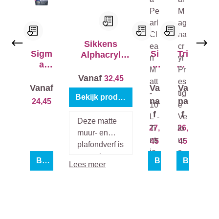
Sikkens
Sigm
Si
Tri
Alphacryl
a
g
me
Morpha
Perfe
ma
tal
Vanaf
32,45
ct
Pe
Ma
Vanaf
Va
Va
Matt
arl
gn
Bekijk product
na
na
24,45
Cl
ac
f
f
ea
ryl
Deze matte
27,
26,
n
Pr
muur- en
Ma
est
45
45
plafondverf is
tt
ige
een primer
Bekijk product
Bekijk product
Vel
Bekijk pr
Lees meer
en afwerking
ou
in één die
rs
geschikt is
voor vrijwel
elke ruimte in