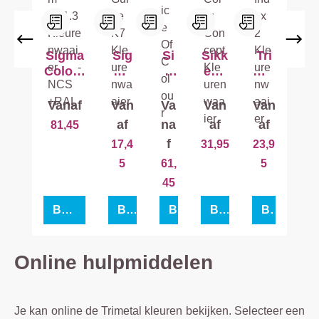
Sigma
Sig
Si
Sikk
Tri
Colour
ma
g
ens
met
Syste
Ral
ma
5051
al
m
Col
Vo
Colo
Col
Vanaf
Van
Va
Van
Van
C21.3
our
ice
r
our
af
na
af
af
81,45
Kleure
Gui
Of
Con
Ind
f
17,4
31,95
23,9
nwaai
de
Co
cept
ex
5
61,
5
er -
K7
lo
Kleu
2
NCS
Kleu
ur
ren
Kle
45
+RAL
ren
waai
ure
Bekijk product
Bekijk product
Bekijk product
Bekijk product
Bekijk product
waai
er
nw
er
aai
er
Online hulpmiddelen
Je kan online de Trimetal kleuren bekijken. Selecteer een