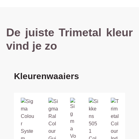
De juiste Trimetal kleur
vind je zo
Productgalerij overslaan
Kleurenwaaiers