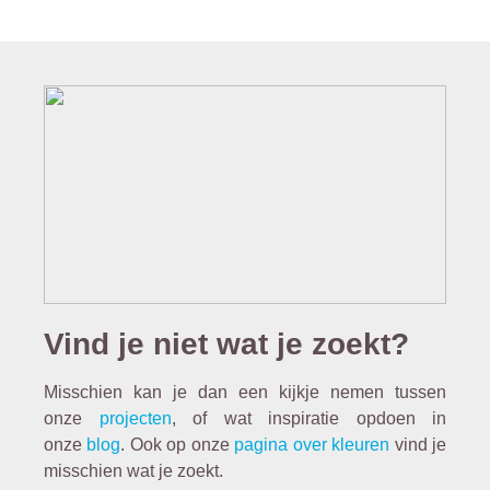
huis.
Hiermee
geef je jouw
muren een
aanzetvrije
en matte
finish in je
favoriete
kleur.
Vind je niet wat je zoekt?
Misschien kan je dan een kijkje nemen tussen
onze
projecten
, of wat inspiratie opdoen in
onze
blog
. Ook op onze
pagina over kleuren
vind je
misschien wat je zoekt.