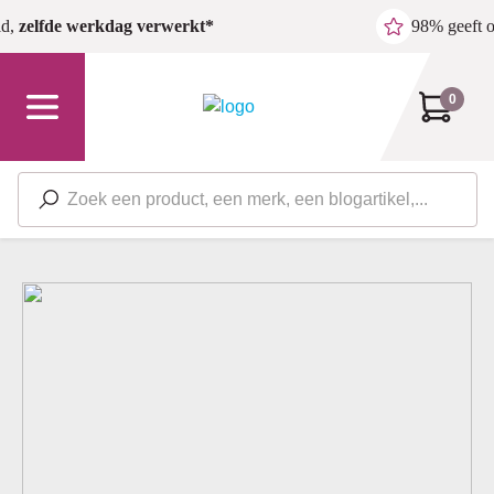
Ga naar de hoofdinhoud
ld,
zelfde werkdag verwerkt*
98% geeft 
0