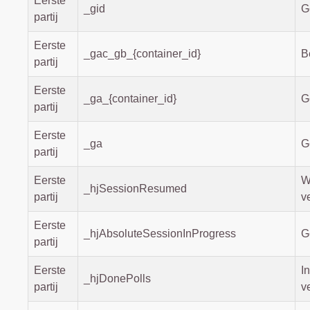
Eerste
_gid
G
partij
Eerste
_gac_gb_{container_id}
B
partij
Eerste
_ga_{container_id}
G
partij
Eerste
_ga
G
partij
Eerste
W
_hjSessionResumed
partij
v
Eerste
_hjAbsoluteSessionInProgress
G
partij
Eerste
I
_hjDonePolls
partij
v