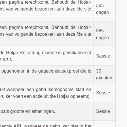
en pagina terechtkomt. Behoudt de Hotjar-
365
evens van volgende bezoeken aan dezelfde site
dagen
en pagina terechtkomt. Behoudt de Hotjar-
365
evens van volgende bezoeken aan dezelfde site
dagen
 Hotjar Recording-module is geïnitialiseerd
Sessie
e zit.
 is opgenomen in de gegevenssteekproef die is
30
minuten
werkt wanneer een gebruikersopname start en
Sessie
er voert een actie uit die Hotjar opneemt).
zoals grootte en afmetingen.
Sessie
dentity API, wanneer de gebruiker niet in het