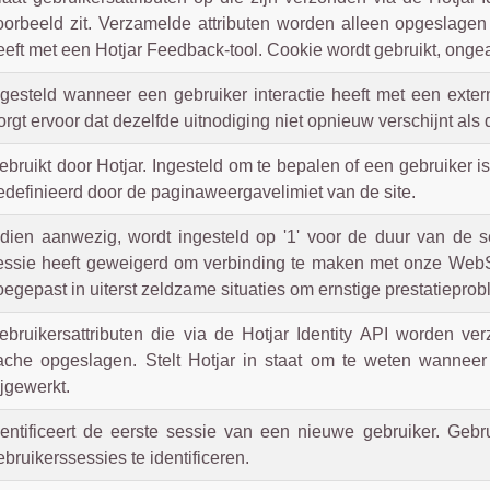
oorbeeld zit. Verzamelde attributen worden alleen opgeslagen 
eeft met een Hotjar Feedback-tool. Cookie wordt gebruikt, onge
ngesteld wanneer een gebruiker interactie heeft met een extern
orgt ervoor dat dezelfde uitnodiging niet opnieuw verschijnt als 
ebruikt door Hotjar. Ingesteld om te bepalen of een gebruiker
edefinieerd door de paginaweergavelimiet van de site.
ndien aanwezig, wordt ingesteld op '1' voor de duur van de 
essie heeft geweigerd om verbinding te maken met onze WebS
oegepast in uiterst zeldzame situaties om ernstige prestatiepr
ebruikersattributen die via de Hotjar Identity API worden v
ache opgeslagen. Stelt Hotjar in staat om te weten wannee
ijgewerkt.
dentificeert de eerste sessie van een nieuwe gebruiker. Gebr
ebruikerssessies te identificeren.