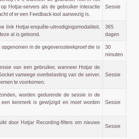
op Hotjar-servers als de gebruiker interactie
Sessie
acht of er een Feedback-tool aanwezig is.
e link Hotjar-enquête-uitnodigingsmodaliteit.
365
deze al is getoond.
dagen
 is opgenomen in de gegevenssteekproef die is
30
minuten
sessie van een gebruiker, wanneer Hotjar de
ocket vanwege overbelasting van de server.
Sessie
oblemen te voorkomen.
erzonden, worden gedurende de sessie in de
r een kenmerk is gewijzigd en moet worden
Sessie
uikt door Hotjar Recording-filters om nieuwe
Sessie