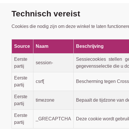
Technisch vereist
Cookies die nodig zijn om deze winkel te laten functioner
Source
Naam
Beschrijving
Eerste
Sessiecookies stellen g
session-
partij
gegevensselectie die u do
Eerste
csrf[
Bescherming tegen Cross-
partij
Eerste
timezone
Bepaalt de tijdzone van d
partij
Eerste
_GRECAPTCHA
Deze cookie wordt gebrui
partij