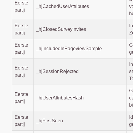
Eerste
_hjCachedUserAttributes
v
partij
h
Eerste
I
_hjClosedSurveyInvites
partij
Z
Eerste
G
_hjIncludedInPageviewSample
partij
g
I
Eerste
_hjSessionRejected
s
partij
T
G
Eerste
_hjUserAttributesHash
c
partij
b
Eerste
I
_hjFirstSeen
partij
g