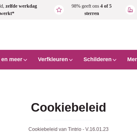
ld,
zelfde werkdag
98% geeft ons
4 of 5
rwerkt*
sterren
l en meer
Verfkleuren
Schilderen
Mer
Cookiebeleid
Cookiebeleid van Tintrio - V.16.01.23