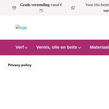
Gratis verzending
vanaf €
Voor 16u beste
Ga naar de hoofdinhoud
75
ve
Verf
Vernis, olie en beits
Materiaa
Privacy policy