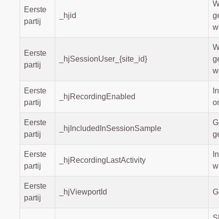
W
Eerste
_hjid
g
partij
w
W
Eerste
_hjSessionUser_{site_id}
g
partij
w
Eerste
I
_hjRecordingEnabled
partij
o
Eerste
G
_hjIncludedInSessionSample
partij
g
Eerste
I
_hjRecordingLastActivity
partij
w
Eerste
_hjViewportId
G
partij
S