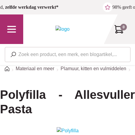
Ga naar de hoofdinhoud
ld,
zelfde werkdag verwerkt*
98% geeft 
0
Home
Materiaal en meer
Plamuur, kitten en vulmiddelen
Polyfilla - Allesvuller
Pasta