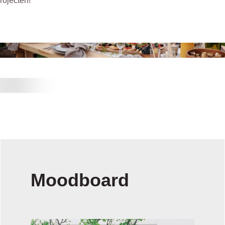
rojecten!
Moodboard