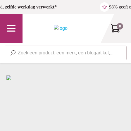
Ga naar de hoofdinhoud
ld,
zelfde werkdag verwerkt*
98% geeft 
0