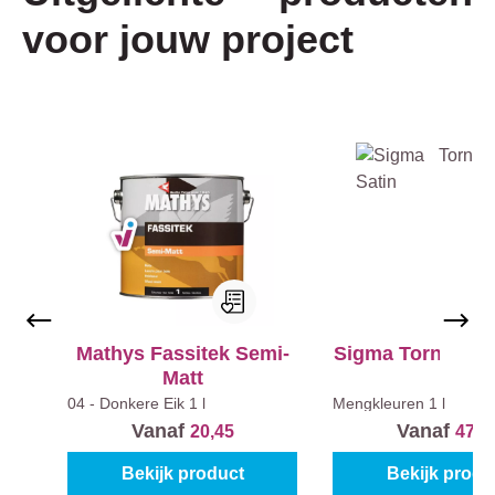
voor jouw project
Productgalerij overslaan
Mathys Fassitek Semi-
Sigma Torno Aqu
Matt
04 - Donkere Eik
1 l
Mengkleuren
1 l
Vanaf
Vanaf
20,45
47,9
Bekijk product
Bekijk produ