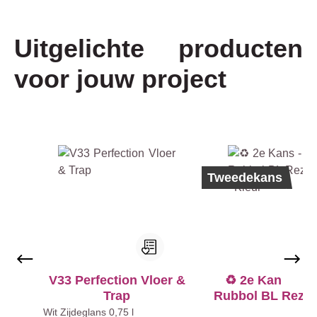
Uitgelichte producten
voor jouw project
Productgalerij overslaan
Tweedekans
€
4
V33 Perfection Vloer &
♻️ 2e Kans - S
9
Trap
Rubbol BL Rezist
,
Kleur
Wit
Zijdeglans
0,75 l