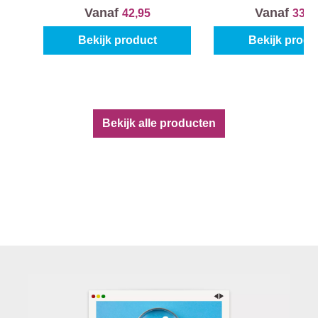
9
Vanaf
Vanaf
42,95
33,9
5
Bekijk product
Bekijk produ
€
Bekijk alle producten
1
8
8
,
9
5