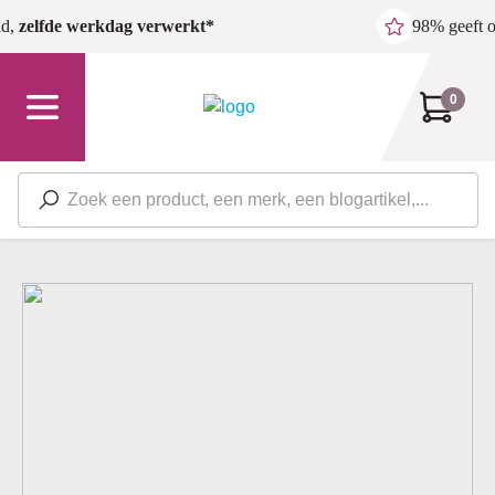
Ga naar de hoofdinhoud
ld,
zelfde werkdag verwerkt*
98% geeft 
0