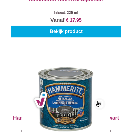
Inhoud:
225 ml
Vanaf
€ 17,95
Bekijk product
Hammerite Metaallak Structuur - Lei Zwart
Kleur (Hammerite metaallak):
Lei Zwart
|
Inhoud:
250 ml