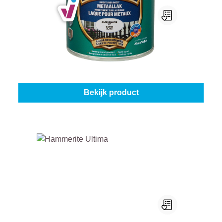
Hammerite Metaallak Zijdeglans
Kleur (Hammerite metaallak):
Wit
|
Inhoud:
250 ml
Vanaf
€ 15,45
Bekijk product