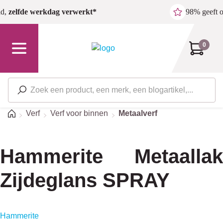
Ga naar de hoofdinhoud
ld,
zelfde werkdag verwerkt*
98% geeft 
0
Home
Verf
Verf voor binnen
Metaalverf
Hammerite Metaallak
Zijdeglans SPRAY
Hammerite