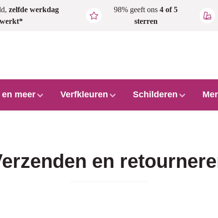
ld,
zelfde werkdag
98% geeft ons
4 of 5
rwerkt*
sterren
l en meer
Verfkleuren
Schilderen
Mer
erzenden en retourner