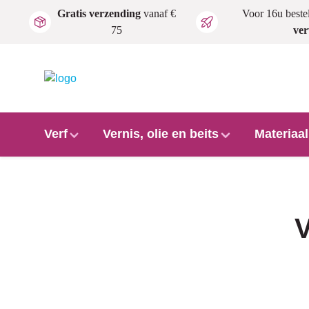
Gratis verzending
vanaf €
Voor 16u beste
Ga naar de hoofdinhoud
75
ve
Verf
Vernis, olie en beits
Materiaa
V