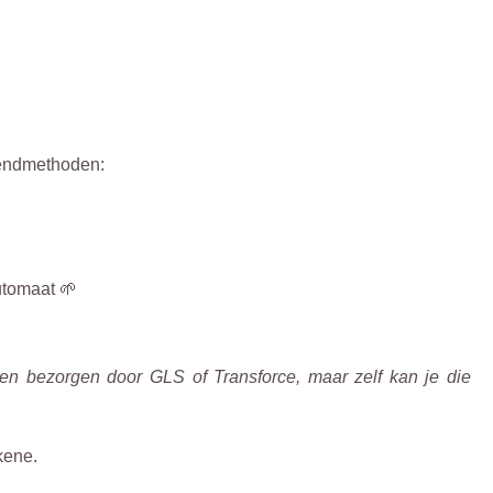
zendmethoden:
utomaat 🌱
ten bezorgen door GLS of Transforce, maar zelf kan je die
kene.