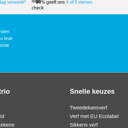
dag verwerkt*
98% geeft ons
4 of 5 sterren
enden
zo leuk
erste
trio
Snelle keuzes
Tweedekansverf
id
Verf met EU Ecolabel
tekene
Sikkens verf