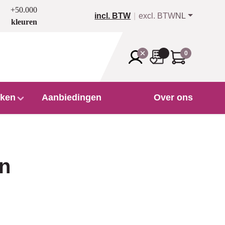
+50.000
incl. BTW
excl. BTW
NL
kleuren
0
ken
Aanbiedingen
Over ons
en