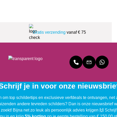
Gratis verzending
vanaf € 75
Schrijf je in voor onze nieuwsbrie
n om top schildertips en exclusieve verfdeals te ontvangen, net 
uizenden andere tevreden schilders? Dan is onze nieuwsbrief w
 zoekt! Bijna net zo leuk als persoonlijk advies krijgen 🙌 Schrijf
nu in en krijg
5% korting
op je eerste bestelling van € 150,00 o