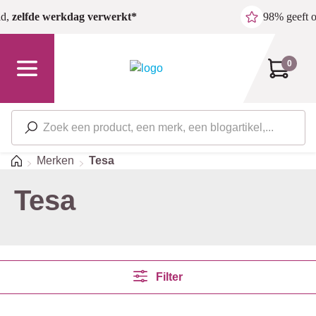
Ga naar de hoofdinhoud
ld,
zelfde werkdag verwerkt*
98% geeft 
0
Home
Merken
Tesa
Tesa
Filter