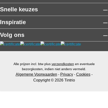
e
d.
i
e
Snelle keuzes
s
n
n
.
g
n
Inspiratie
m
a
e
a
Volg ons
t
r
d
z
e
ij
H
n
a
o
m
ri
Alle prijzen incl. btw plus
verzendkosten
en eventuele
m
g
bezorgkosten, indien niet anders vermeld.
e
i
Algemene Voorwaarden
-
Privacy
-
Cookies
-
ri
n
Copyright © 2026 Tintrio
t
e
e
l
M
e
e
s