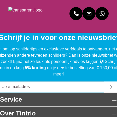
e
e
n
e
r
k
d
n
k
ki
v
e
,
n
o
n
m
g
o
h
e
e
r
e
Schrijf je in voor onze nieuwsbrie
t
n
v
t
a
w
e
t
n om top schildertips en exclusieve verfdeals te ontvangen, net 
l
e
r
e
uizenden andere tevreden schilders? Dan is onze nieuwsbrief w
e
er
d
r
 zoekt! Bijna net zo leuk als persoonlijk advies krijgen 🙌 Schrijf
n
b
e
u
nu in en krijg
5% korting
op je eerste bestelling van € 150,00 o
c
e
r
g
meer!
o
st
e
t
n
e
a
e
s
n
f
b
tr
di
w
r
Service
u
g
e
e
c
h
r
n
Over Tintrio
ti
ei
k
g