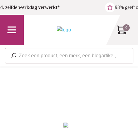
Ga naar de hoofdinhoud
ld,
zelfde werkdag verwerkt*
98% geeft 
0