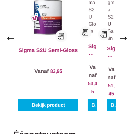
Sig
Sig
Sigma S2U Semi-Gloss
ma
ma
S2
S2
U
Va
U
Va
Vanaf
83,95
Glo
Sat
naf
naf
ss
in
53,4
51,
5
45
Bekijk product
Bekijk product
Bekijk product
Productgalerij overslaan