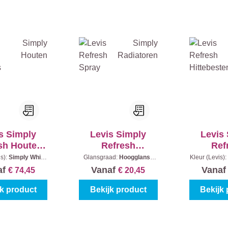
s Simply
Levis Simply
Levis
sh Houten
Refresh
Ref
afonds
Radiatoren Spray
Hittebe
is):
Simply White
Glansgraad:
Hoogglans
|
Kleur (Levis):
houd:
2,5 l
Kleur (Levis):
Simply White
Black
|
In
V
af
Vanaf
Vana
€ 74,45
€ 20,45
|
Inhoud:
400 ml
jk product
Bekijk product
Bekijk