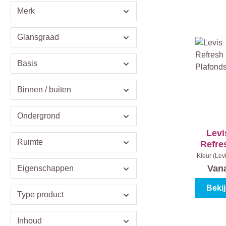
Merk
Glansgraad
Basis
Binnen / buiten
Ondergrond
Levi
Ruimte
Refre
Pl
Kleur (Lev
|
In
Van
Eigenschappen
Beki
Type product
Inhoud