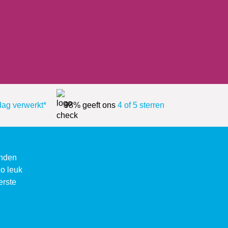
dag verwerkt*
98% geeft ons
4 of 5 sterren
enden
zo leuk
erste