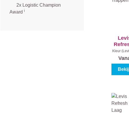
2x Logistic Champion
ℹ️
Award
Levi
Refre
en 
Kleur (Lev
I
Van
Beki