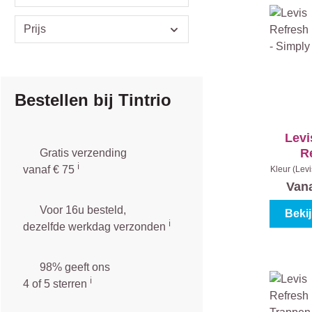
Prijs
Bestellen bij Tintrio
Levi
R
Gratis verzending
ℹ️
Magn
vanaf € 75
Kleur (Levi
Grey
|
Sim
Van
Voor 16u besteld,
Beki
ℹ️
dezelfde werkdag verzonden
98% geeft ons
ℹ️
4 of 5 sterren