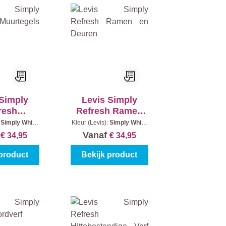
 Simply
Levis Simply
resh
Refresh Ramen
els Satin
en Deuren
:
Simply White
Kleur (Levis):
Simply White
d:
0,75 l
|
Inhoud:
0,75 l
f
Vanaf
€ 34,95
€ 34,95
 product
Bekijk product