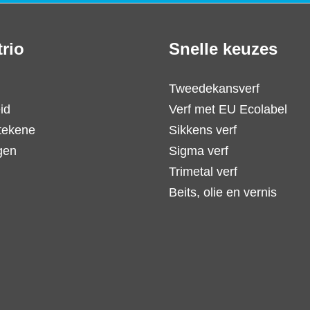
trio
Snelle keuzes
Tweedekansverf
id
Verf met EU Ecolabel
tekene
Sikkens verf
gen
Sigma verf
Trimetal verf
Beits, olie en vernis