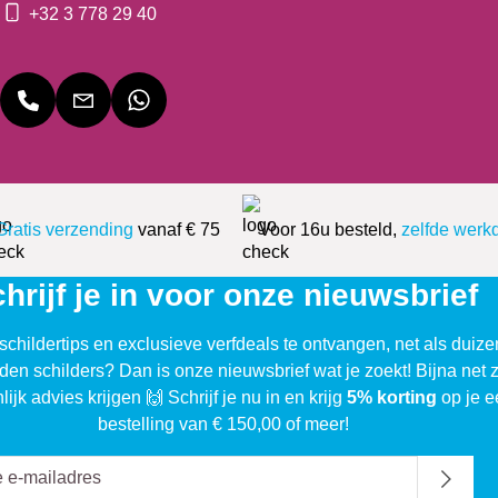
+32 3 778 29 40
Gratis verzending
vanaf € 75
Voor 16u besteld,
zelfde werk
hrijf je in voor onze nieuwsbrief
schildertips en exclusieve verfdeals te ontvangen, net als duiz
den schilders? Dan is onze nieuwsbrief wat je zoekt! Bijna net 
lijk advies krijgen 🙌 Schrijf je nu in en krijg
5% korting
op je e
bestelling van € 150,00 of meer!