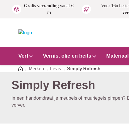
Gratis verzending
vanaf €
Voor 16u beste
Ga naar de hoofdinhoud
75
ve
Verf
Vernis, olie en beits
Materiaa
Home
Merken
Levis
Simply Refresh
Simply Refresh
In een handomdraai je meubels of muurtegels pimpen? Dat
verver.