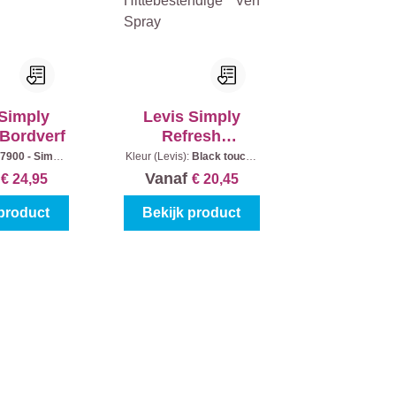
 Simply
Levis Simply
 Bordverf
Refresh
Hittebestendige
7900 - Simply
Kleur (Levis):
Black touch
|
nhoud:
0,5 l
Inhoud:
400 ml
Verf Spray
f
Vanaf
€ 24,95
€ 20,45
 product
Bekijk product