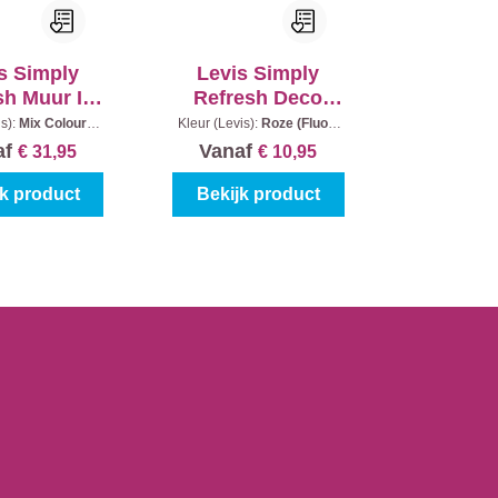
s Simply
Levis Simply
sh Muur In
Refresh Deco
n Laag
Spray Fluo - Roze
is):
Mix Colours
|
Kleur (Levis):
Roze (Fluo)
|
nhoud:
1 l
Inhoud:
150 ml
af
Vanaf
€ 31,95
€ 10,95
jk product
Bekijk product