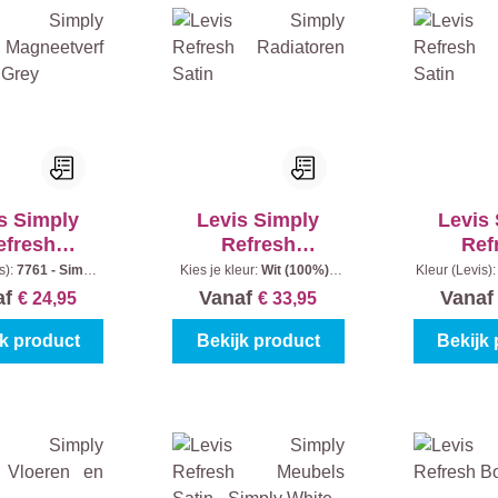
s Simply
Levis Simply
Levis
efresh
Refresh
Ref
eetverf -
Radiatoren Satin
Muurteg
s):
7761 - Simply
Kies je kleur:
Wit (100%)
|
Kleur (Levis)
Inhoud:
0,5 l
Inhoud:
0,75 l
|
Inhou
ply Grey
af
Vanaf
Vana
€ 24,95
€ 33,95
jk product
Bekijk product
Bekijk