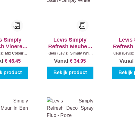
s Simply
Levis Simply
Levis
sh Vloeren
Refresh Meubels
Refresh
Trappen
Satin - Simply
is):
Mix Colours
|
Kleur (Levis):
Simply White
Kleur (Levis):
nhoud:
1 l
|
Inhoud:
0,75 l
Black
|
I
White
af
Vanaf
Vana
€ 46,45
€ 34,95
jk product
Bekijk product
Bekijk