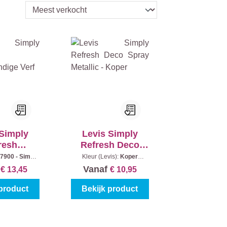
 Simply
Levis Simply
resh
Refresh Deco
stendige
Spray Metallic -
7900 - Simply
Kleur (Levis):
Koper
houd:
0.25 l
(Metallic)
|
Inhoud:
150 ml
erf
Koper
f
Vanaf
€ 13,45
€ 10,95
 product
Bekijk product