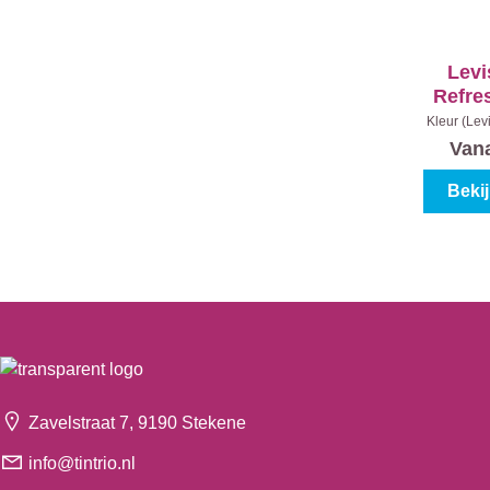
Levi
Refre
Ee
Kleur (Lev
I
Van
Beki
Zavelstraat 7, 9190 Stekene
info@tintrio.nl