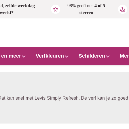
ld,
zelfde werkdag
98% geeft ons
4 of 5
rwerkt*
sterren
l en meer
Verfkleuren
Schilderen
Mer
 kan snel met Levis Simply Refresh. De verf kan je zo goed al