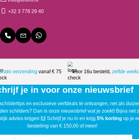
+32 3 778 29 40
Gratis verzending
vanaf € 75
Voor 16u besteld,
zelfde werk
hrijf je in voor onze nieuwsbrief
schildertips en exclusieve verfdeals te ontvangen, net als duiz
den schilders? Dan is onze nieuwsbrief wat je zoekt! Bijna net 
lijk advies krijgen 🙌 Schrijf je nu in en krijg
5% korting
op je e
bestelling van € 150,00 of meer!