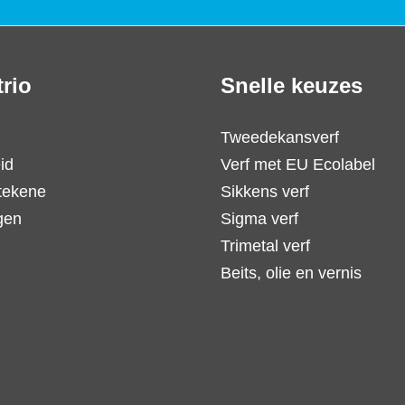
trio
Snelle keuzes
Tweedekansverf
id
Verf met EU Ecolabel
tekene
Sikkens verf
gen
Sigma verf
Trimetal verf
Beits, olie en vernis