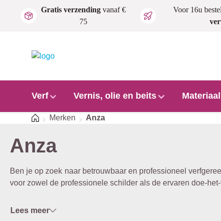
Gratis verzending
vanaf €
Voor 16u beste
Ga naar de hoofdinhoud
75
ve
Verf
Vernis, olie en beits
Materiaa
Home
Merken
Anza
Anza
Ben je op zoek naar betrouwbaar en professioneel verfgere
voor zowel de professionele schilder als de ervaren doe-het-
Lees meer