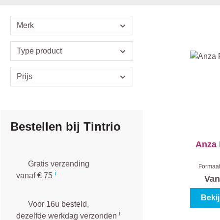
Merk
Type product
Prijs
Bestellen bij Tintrio
Anza 
Gratis verzending
Formaa
ℹ️
vanaf € 75
Van
Beki
Voor 16u besteld,
ℹ️
dezelfde werkdag verzonden