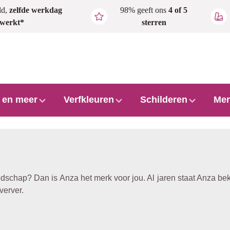
ld,
zelfde werkdag
98% geeft ons
4 of 5
rwerkt*
sterren
l en meer
Verfkleuren
Schilderen
Mer
edschap? Dan is Anza het merk voor jou. Al jaren staat Anza 
verver.