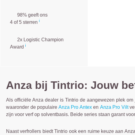
98% geeft ons
ℹ️
4 of 5 sterren
2x Logistic Champion
ℹ️
Award
Anza bij Tintrio: Jouw be
Als officiële Anza dealer is Tintrio de aangewezen plek o
waaronder de populaire
Anza Pro Antex
en
Anza Pro Vilt
ver
zijn voor verf op solventbasis. Beide series staan garant voo
Naast verfrollers biedt Tintrio ook een ruime keuze aan Anz