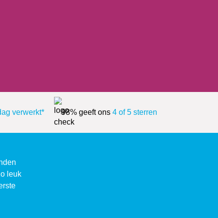
dag verwerkt*
98% geeft ons
4 of 5 sterren
enden
zo leuk
erste