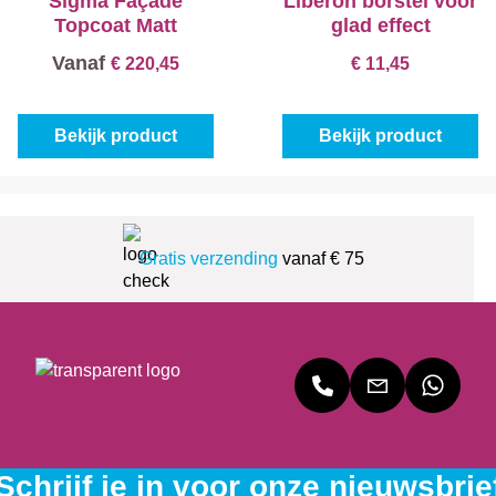
Sigma Façade
Libéron borstel voor
Topcoat Matt
glad effect
Vanaf
€ 220,45
€ 11,45
Bekijk product
Bekijk product
Gratis verzending
vanaf € 75
Schrijf je in voor onze nieuwsbrie