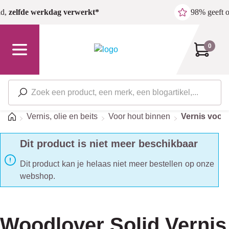
Ga naar de hoofdinhoud
ld,
zelfde werkdag verwerkt*
98% geeft 
0
Home
Vernis, olie en beits
Voor hout binnen
Vernis voor
Dit product is niet meer beschikbaar
Dit product kan je helaas niet meer bestellen op onze
webshop.
Woodlover Solid Vernis