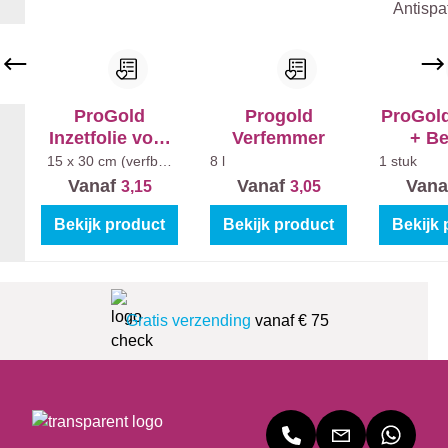
,
w
e
e
r
ProGold
Progold
ProGold
v
Inzetfolie voor
Verfemmer
+ Be
a
verfbak (5st)
Antispa
15 x 30 cm (verfbak
8 l
1 stuk
klein)
s
Vanaf
Vanaf
Vana
3,15
3,05
t
Bekijk product
Bekijk product
Bekijk 
e
s
o
l
Gratis verzending
vanaf € 75
v
e
n
t
g
e