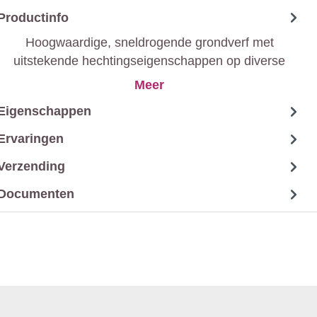
Productinfo
Hoogwaardige, sneldrogende grondverf met
uitstekende hechtingseigenschappen op diverse
ondergronden.
Meer
Eigenschappen
Ervaringen
Verzending
Documenten