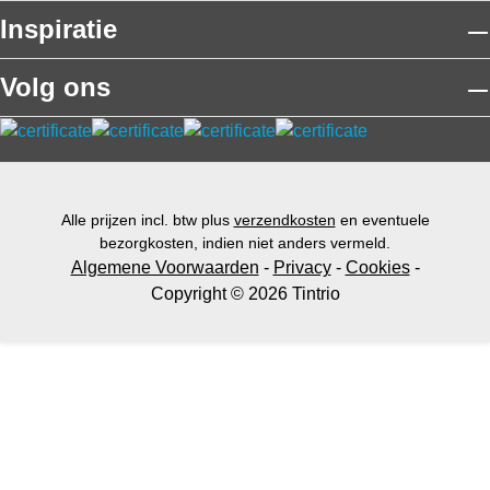
o
Inspiratie
o
r
Volg ons
b
u
it
e
n
g
Alle prijzen incl. btw plus
verzendkosten
en eventuele
e
bezorgkosten, indien niet anders vermeld.
b
Algemene Voorwaarden
-
Privacy
-
Cookies
-
r
Copyright © 2026 Tintrio
u
i
k
o
p
b
a