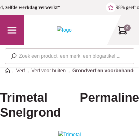
Ga naar de hoofdinhoud
ld,
zelfde werkdag verwerkt*
98% geeft 
0
Home
Verf
Verf voor buiten
Grondverf en voorbehandel
Trimetal Permaline
Snelgrond