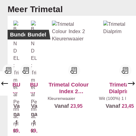
Productgalerij overslaan
Meer Trimetal
Bundel
Bundel
BU
BU
Trimetal Colour
Trimetal
ND
ND
Index 2
Dialprim
EL
EL
Kleurenwaaier
Wit
Kleurenwaaier
Wit (100%)
1 l
(10
:
:
Va
Va
Vanaf
Vanaf
23,95
23,45
0%)
Tri
Tri
1 l
na
na
+ 1
me
me
l
f
f
tal
tal
69,
69,
Pe
Pe