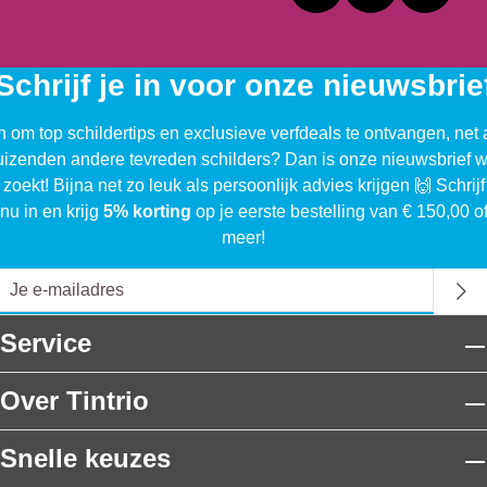
d
r
a
Schrijf je in voor onze nieuwsbrie
g
e
n om top schildertips en exclusieve verfdeals te ontvangen, net 
n
uizenden andere tevreden schilders? Dan is onze nieuwsbrief w
g
 zoekt! Bijna net zo leuk als persoonlijk advies krijgen 🙌 Schrijf
r
nu in en krijg
5% korting
op je eerste bestelling van € 150,00 o
o
meer!
n
d
l
a
Service
k
v
Over Tintrio
e
rf
Snelle keuzes
v