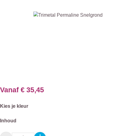
Afbeeldingengalerij overslaan
Vanaf
€ 35,45
Selecteer
Kies je kleur
Selecteer
Inhoud