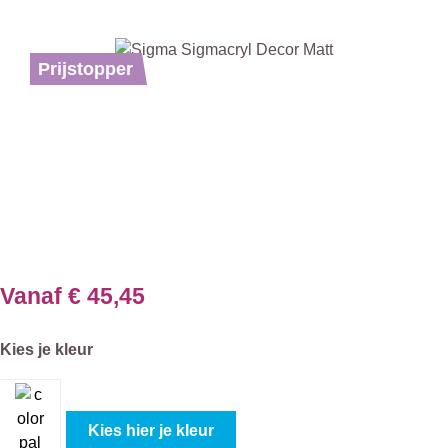
Afbeeldingengalerij overslaan
Prijstopper
Vanaf
€ 45,45
Selecteer
Kies je kleur
Kies hier je kleur