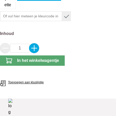
Selecteer
Inhoud
Producthoeveelheid: Voer de gewenste hoeveel
In het winkelwagentje
Toevoegen aan kluslijstje