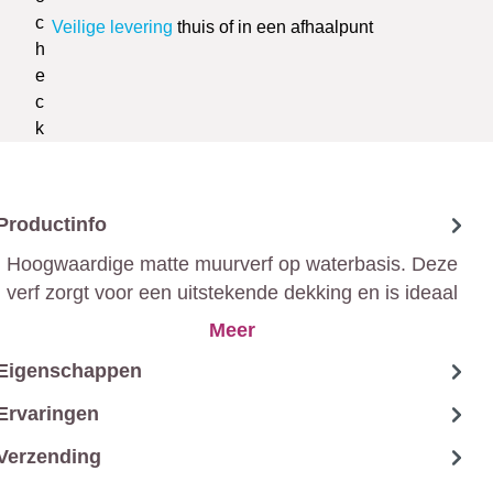
Veilige levering
thuis of in een afhaalpunt
Productinfo
Hoogwaardige matte muurverf op waterbasis. Deze
verf zorgt voor een uitstekende dekking en is ideaal
voor binnenmuren en plafonds. Dankzij de geurarme
Meer
formule kun je ruimtes snel na het schilderen weer in
Eigenschappen
gebruik nemen.
Ervaringen
Verzending