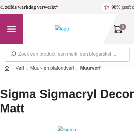
Ga naar de hoofdinhoud
ld,
zelfde werkdag verwerkt*
98% geeft 
0
Home
Verf
Muur- en plafondverf
Muurverf
Sigma Sigmacryl Decor
Matt