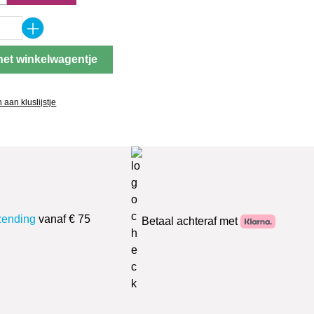
optie is momenteel niet beschikbaar.)
oeveelheid: Voer de gewenste hoeveelheid
het winkelwagentje
aan kluslijstje
zending
vanaf € 75
Betaal achteraf met