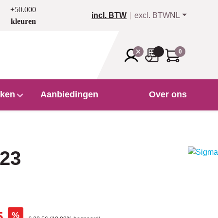
+50.000
incl. BTW
excl. BTW
NL
kleuren
0
ken
Aanbiedingen
Over ons
023
5
%