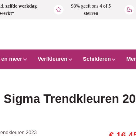
ld,
zelfde werkdag
98% geeft ons
4 of 5
rwerkt*
sterren
l en meer
Verfkleuren
Schilderen
Mer
: Sigma Trendkleuren 2
€ 16,4