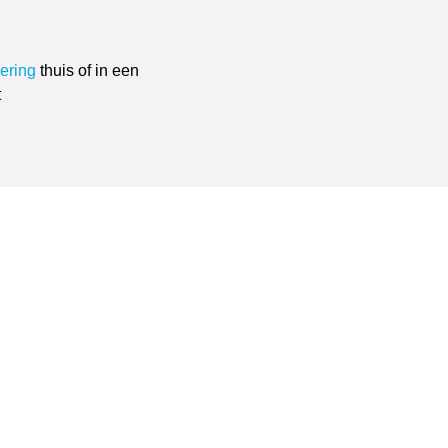
vering
thuis of in een
t