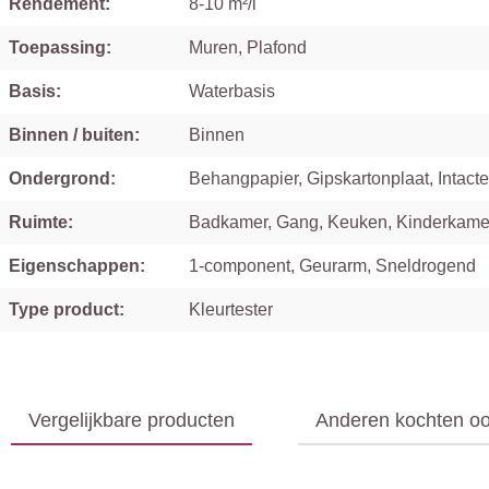
Rendement:
8-10 m²/l
Toepassing:
Muren, Plafond
Basis:
Waterbasis
Binnen / buiten:
Binnen
Ondergrond:
Behangpapier, Gipskartonplaat, Intacte
Ruimte:
Badkamer, Gang, Keuken, Kinderkame
Eigenschappen:
1-component, Geurarm, Sneldrogend
Type product:
Kleurtester
Vergelijkbare producten
Anderen kochten o