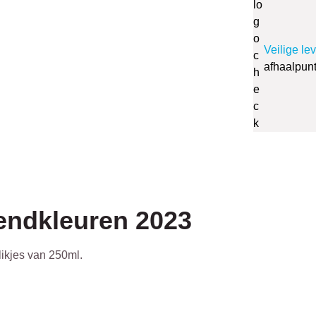
Veilige le
afhaalpun
rendkleuren 2023
likjes van 250ml.