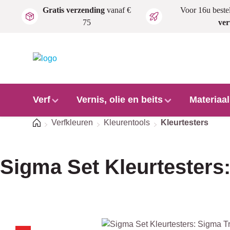
Gratis verzending
vanaf €
Voor 16u beste
Ga naar de hoofdinhoud
75
ve
Verf
Vernis, olie en beits
Materiaa
Home
Verfkleuren
Kleurentools
Kleurtesters
Sigma Set Kleurtesters
Afbeeldingengalerij overslaan