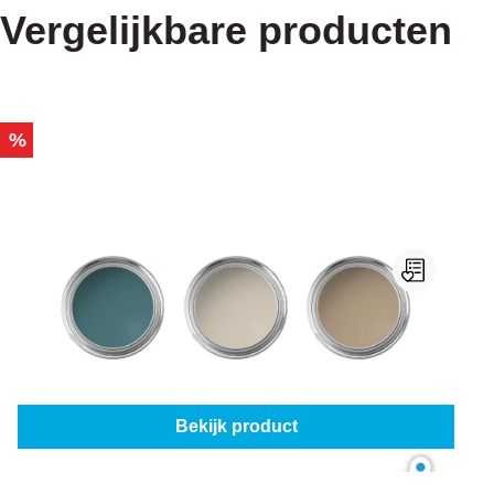
Vergelijkbare producten
%
Sigma Set Kleurtesters: Sigma Trendkleuren
2023
€ 16,45
€ 20,56
Bekijk product