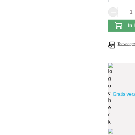
(Deze 
Producth
In 
Toevoegen 
Gratis ver