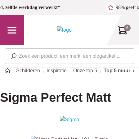
Ga naar de hoofdinhoud
ld,
zelfde werkdag verwerkt*
98% geeft 
0
Home
Schilderen
Inspiratie
Onze top 5
Top 5 muur- en
Sigma Perfect Matt