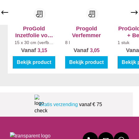
ProGold
Progold
ProGold
Inzetfolie voor
Verfemmer
+ Be
verfbak (5st)
Antispa
15 x 30 cm (verfbak
8 l
1 stuk
klein)
Vanaf
Vanaf
Vana
3,15
3,05
Bekijk product
Bekijk product
Bekijk 
Gratis verzending
vanaf € 75