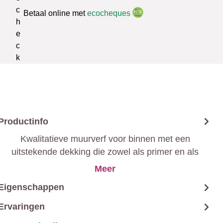
Betaal online met
ecocheques
Productinfo
Kwalitatieve muurverf voor binnen met een
uitstekende dekking die zowel als primer en als
afwerkingslaag kan gebruikt worden. Deze Sigma
Meer
muurverf is aangenaam verwerkbaar en bezorgt je
Eigenschappen
een perfect streepvrij resultaat.
Ervaringen