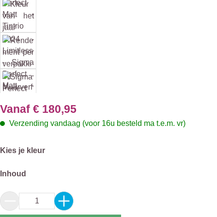
Vanaf
€ 180,95
Verzending vandaag (voor 16u besteld ma t.e.m. vr)
Selecteer
Kies je kleur
Selecteer
Inhoud
Producthoeveelheid: Voer de gewenste hoeveel