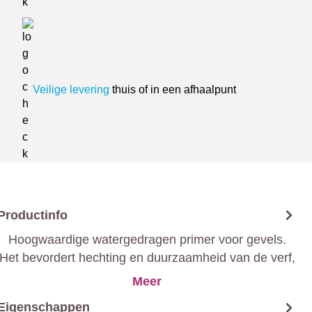
Veilige levering
thuis of in een afhaalpunt
Productinfo
Hoogwaardige watergedragen primer voor gevels.
Het bevordert hechting en duurzaamheid van de verf,
zorgt voor een uitstekende ondergrond voor een
Meer
langdurige afwerking.
Eigenschappen