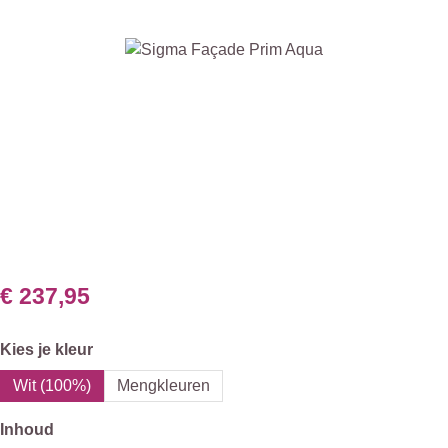
Afbeeldingengalerij overslaan
€ 237,95
Selecteer
Kies je kleur
Wit (100%)
Mengkleuren
Selecteer
Inhoud