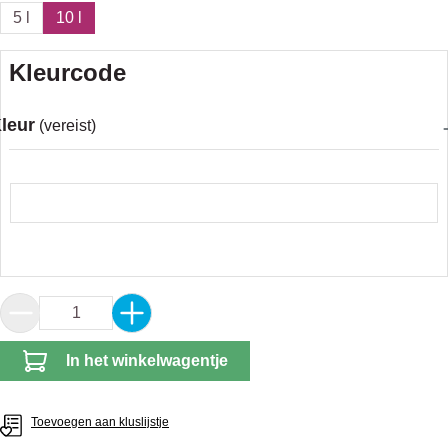
5 l
10 l
Kleurcode
leur
(vereist)
Kleur
Producthoeveelheid: Voer de gewenste hoeveel
In het winkelwagentje
Toevoegen aan kluslijstje