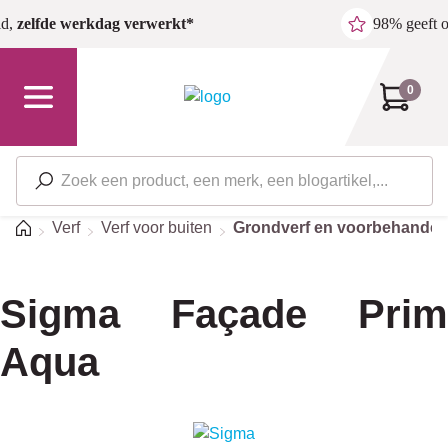
Ga naar de hoofdinhoud
ld,
zelfde werkdag verwerkt*
98% geeft 
0
Home
Verf
Verf voor buiten
Grondverf en voorbehandel
Sigma Façade Prim
Aqua