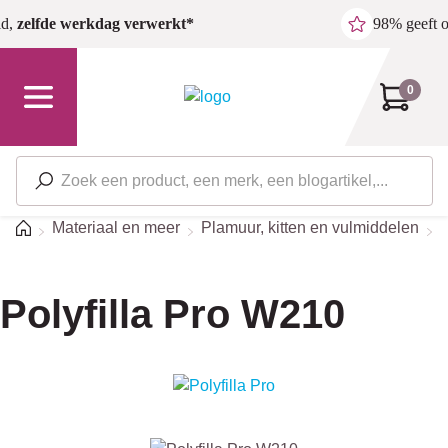
Ga naar de hoofdinhoud
ld,
zelfde werkdag verwerkt*
98% geeft 
0
Home
Materiaal en meer
Plamuur, kitten en vulmiddelen
Polyfilla Pro W210