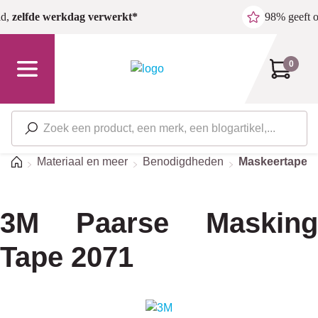
Ga naar de hoofdinhoud
ld,
zelfde werkdag verwerkt*
98% geeft 
0
Home
Materiaal en meer
Benodigdheden
Maskeertapes
3M Paarse Masking
Tape 2071