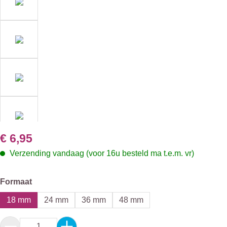
€ 6,95
Verzending vandaag (voor 16u besteld ma t.e.m. vr)
Selecteer
Formaat
18 mm
24 mm
36 mm
48 mm
Producthoeveelheid: Voer de gewenste hoeveel