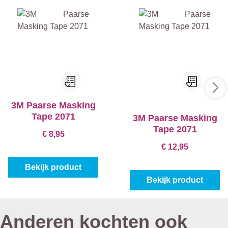
goed voor accentwanden, decoratieve strepen of
patronenSchone verwijdering tot 60 dagen en laat
geen schade of lijmresten achterGeen doorlekken,
geen nabewerkingUV- en zonlichtbestendigHet kan
worden gebruikt met verven op water- en
oplosmiddelbasisGeschikt voor binnen‑ en
buitengebruik
3M Paarse Masking
Tape 2071
3M Paarse Masking
Tape 2071
€ 8,95
€ 12,95
Bekijk product
Bekijk product
Anderen kochten ook